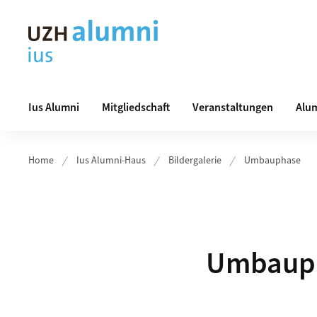
Header
Hauptnavigation
Ius Alumni
Mitgliedschaft
Veranstaltungen
Alum
Home
Ius Alumni-Haus
Bildergalerie
Umbauphase
Umbaup